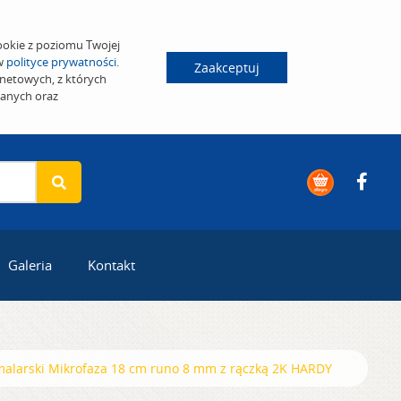
ookie z poziomu Twojej
 w
polityce prywatności
.
Zaakceptuj
netowych, z których
wanych oraz
Galeria
Kontakt
alarski Mikrofaza 18 cm runo 8 mm z rączką 2K HARDY