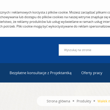
cznych i reklamowych korzysta z plików cookie. Możesz zarządzać plikami c
echowywania lub dostępu do plików cookies na naszej witrynie znajduje się
eństwo, że reklamy produktów lub usług wyświetlane w ramach usług inter
ich potrzeb. Pliki cookie mogą być wykorzystywane do reklam spersonalizo
Bezpłatne konsultacje z Projektantką
Oferty pracy
Strona główna
Produkty
Wałek m