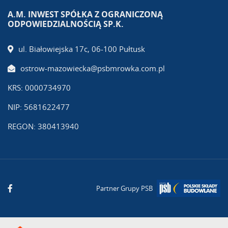
A.M. INWEST SPÓŁKA Z OGRANICZONĄ
ODPOWIEDZIALNOŚCIĄ SP.K.
ul. Białowiejska 17c, 06-100 Pułtusk
ostrow-mazowiecka@psbmrowka.com.pl
KRS: 0000734970
NIP: 5681622477
REGON: 380413940
Partner Grupy PSB