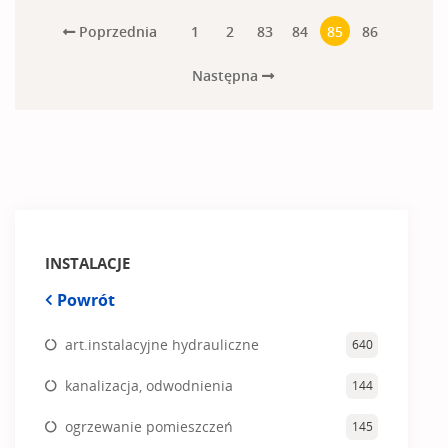
Poprzednia
1
2
83
84
85
86
Następna
INSTALACJE
Powrót
art.instalacyjne hydrauliczne
640
kanalizacja, odwodnienia
144
ogrzewanie pomieszczeń
145