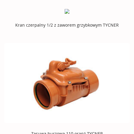
Kran czerpalny 1/2 z zaworem grzybkowym TYCNER
Zasuwa burzowa 110 oranż TYCNER