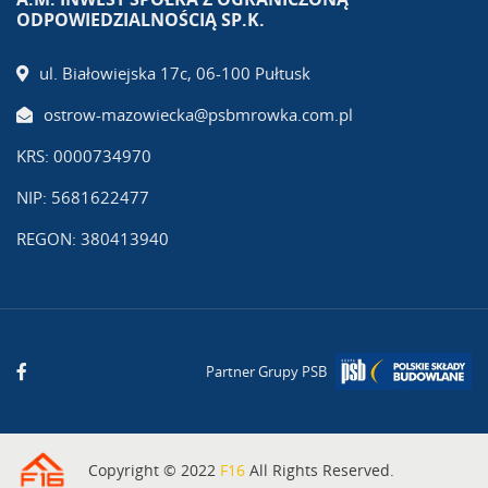
ODPOWIEDZIALNOŚCIĄ SP.K.
ul. Białowiejska 17c, 06-100 Pułtusk
ostrow-mazowiecka@psbmrowka.com.pl
KRS: 0000734970
NIP: 5681622477
REGON: 380413940
Partner Grupy PSB
Copyright © 2022
F16
All Rights Reserved.