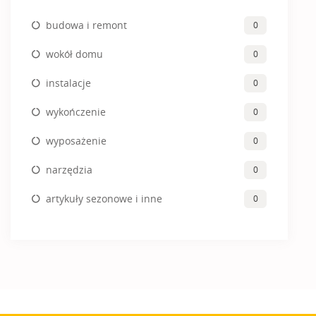
budowa i remont
0
wokół domu
0
instalacje
0
wykończenie
0
wyposażenie
0
narzędzia
0
artykuły sezonowe i inne
0