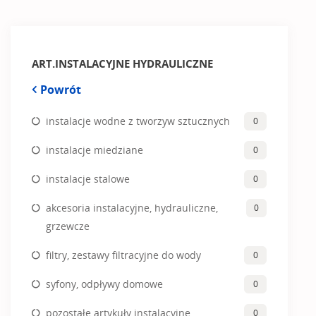
ART.INSTALACYJNE HYDRAULICZNE
Powrót
instalacje wodne z tworzyw sztucznych
0
instalacje miedziane
0
instalacje stalowe
0
akcesoria instalacyjne, hydrauliczne,
0
grzewcze
filtry, zestawy filtracyjne do wody
0
syfony, odpływy domowe
0
pozostałe artykuły instalacyjne
0